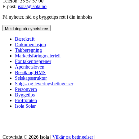
Telefon: 35 57 57 00
E-post:
isola@isola.no
Få nyheter, råd og byggetips rett i din innboks
Meld deg på nyhetsbrev
Bærekraft
Dokumentasjon
Takberegning
Markedsføringmateriell
For takentreprenør
Åpenhetsloven
Besøk og HMS
Selskapsstruktur
Salgs- og leveringsbetingelser
Personvern
Byggetips
Proffpraten
Isola Solar
Copyright © 2026 Isola |
Vilkår og betingelser
|