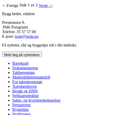
Side 1 av 2
<- Forrige
Neste ->
Bygg bedre, enklere
Prestemoen 9,
3946 Porsgrunn
Telefon: 35 57 57 00
E-post:
isola@isola.no
Få nyheter, råd og byggetips rett i din innboks
Meld deg på nyhetsbrev
Bærekraft
Dokumentasjon
Takberegning
Markedsføringmateriell
For takentreprenør
Åpenhetsloven
Besøk og HMS
Selskapsstruktur
Salgs- og leveringsbetingelser
Personvern
Byggetips
Proffpraten