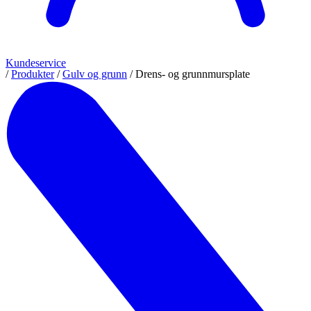
Kundeservice
/
Produkter
/
Gulv og grunn
/
Drens- og grunnmursplate