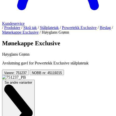
Kundeservice
/
Produkter
/
Skrå tak
/
Stålplatetak
/
Powertekk Exclusive
/
Beslag
/
Mønekappe Exclusive
/
Høyglans Grønn
Mønekappe Exclusive
Høyglans Grønn
Avslutning gavl for Powertekk Exclusive stålplatetak
Varenr: 751237
NOBB nr: 45119215
Se andre varianter