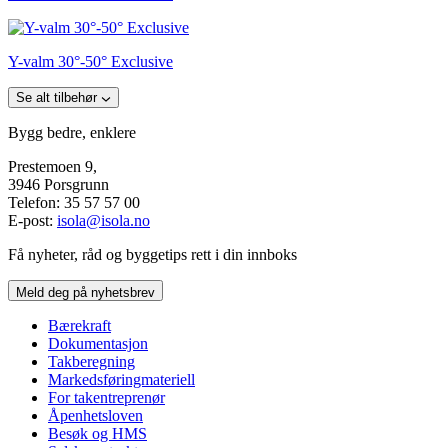
Y-valm 30°-50° Exclusive
Se alt tilbehør
Bygg bedre, enklere
Prestemoen 9,
3946 Porsgrunn
Telefon: 35 57 57 00
E-post:
isola@isola.no
Få nyheter, råd og byggetips rett i din innboks
Meld deg på nyhetsbrev
Bærekraft
Dokumentasjon
Takberegning
Markedsføringmateriell
For takentreprenør
Åpenhetsloven
Besøk og HMS