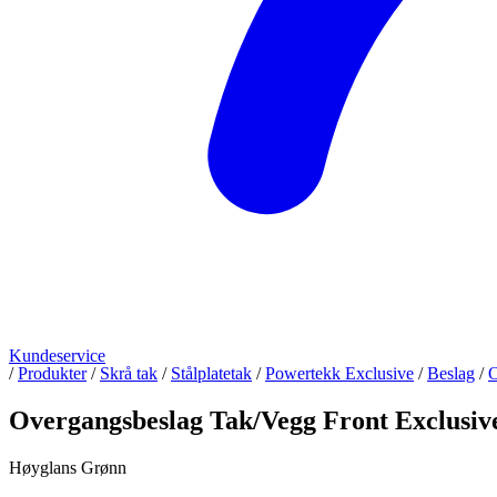
Kundeservice
/
Produkter
/
Skrå tak
/
Stålplatetak
/
Powertekk Exclusive
/
Beslag
/
O
Overgangsbeslag Tak/Vegg Front Exclusiv
Høyglans Grønn