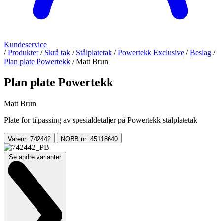
Kundeservice
/
Produkter
/
Skrå tak
/
Stålplatetak
/
Powertekk Exclusive
/
Beslag
/
Plan plate Powertekk
/
Matt Brun
Plan plate Powertekk
Matt Brun
Plate for tilpassing av spesialdetaljer på Powertekk stålplatetak
Varenr: 742442
NOBB nr: 45118640
Se andre varianter