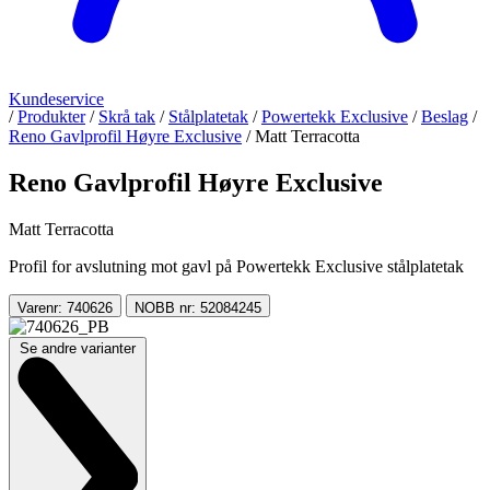
Kundeservice
/
Produkter
/
Skrå tak
/
Stålplatetak
/
Powertekk Exclusive
/
Beslag
/
Reno Gavlprofil Høyre Exclusive
/
Matt Terracotta
Reno Gavlprofil Høyre Exclusive
Matt Terracotta
Profil for avslutning mot gavl på Powertekk Exclusive stålplatetak
Varenr: 740626
NOBB nr: 52084245
Se andre varianter