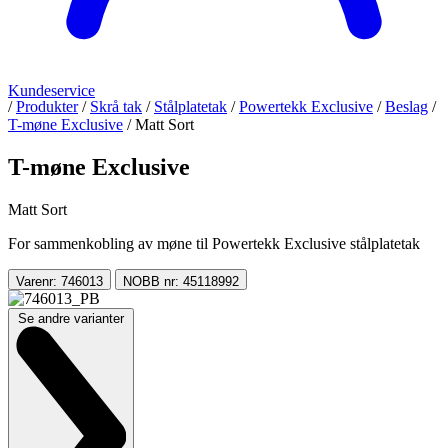
Kundeservice
/
Produkter
/
Skrå tak
/
Stålplatetak
/
Powertekk Exclusive
/
Beslag
/
T-møne Exclusive
/
Matt Sort
T-møne Exclusive
Matt Sort
For sammenkobling av møne til Powertekk Exclusive stålplatetak
Varenr: 746013
NOBB nr: 45118992
Se andre varianter