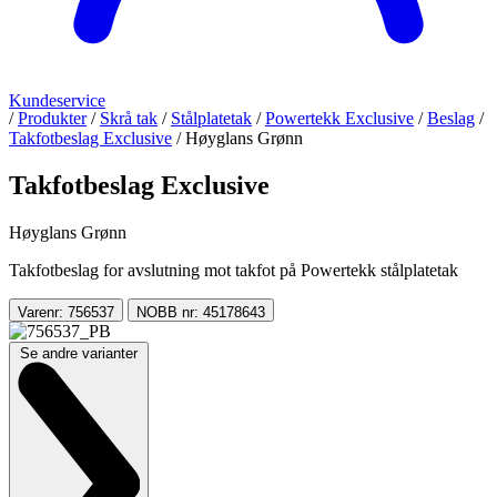
Kundeservice
/
Produkter
/
Skrå tak
/
Stålplatetak
/
Powertekk Exclusive
/
Beslag
/
Takfotbeslag Exclusive
/
Høyglans Grønn
Takfotbeslag Exclusive
Høyglans Grønn
Takfotbeslag for avslutning mot takfot på Powertekk stålplatetak
Varenr: 756537
NOBB nr: 45178643
Se andre varianter