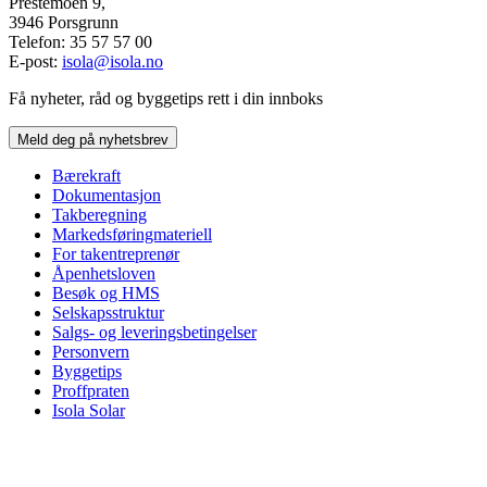
Prestemoen 9,
3946 Porsgrunn
Telefon: 35 57 57 00
E-post:
isola@isola.no
Få nyheter, råd og byggetips rett i din innboks
Meld deg på nyhetsbrev
Bærekraft
Dokumentasjon
Takberegning
Markedsføringmateriell
For takentreprenør
Åpenhetsloven
Besøk og HMS
Selskapsstruktur
Salgs- og leveringsbetingelser
Personvern
Byggetips
Proffpraten
Isola Solar