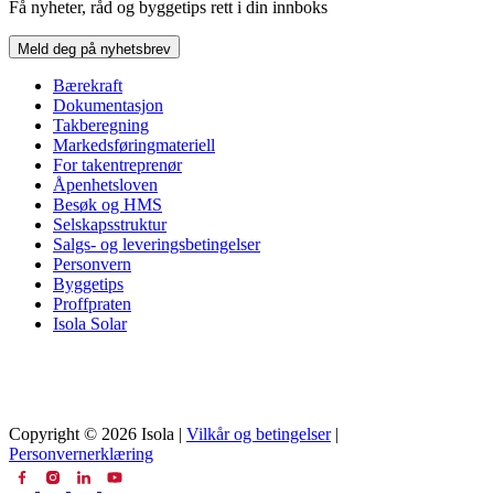
Få nyheter, råd og byggetips rett i din innboks
Meld deg på nyhetsbrev
Bærekraft
Dokumentasjon
Takberegning
Markedsføringmateriell
For takentreprenør
Åpenhetsloven
Besøk og HMS
Selskapsstruktur
Salgs- og leveringsbetingelser
Personvern
Byggetips
Proffpraten
Isola Solar
Copyright © 2026 Isola |
Vilkår og betingelser
|
Personvernerklæring