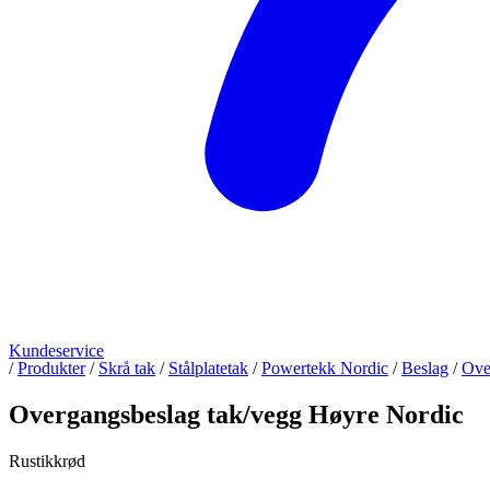
Kundeservice
/
Produkter
/
Skrå tak
/
Stålplatetak
/
Powertekk Nordic
/
Beslag
/
Ove
Overgangsbeslag tak/vegg Høyre Nordic
Rustikkrød