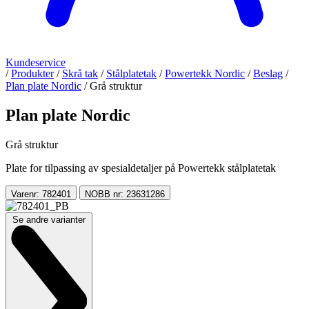
Kundeservice
/
Produkter
/
Skrå tak
/
Stålplatetak
/
Powertekk Nordic
/
Beslag
/
Plan plate Nordic
/
Grå struktur
Plan plate Nordic
Grå struktur
Plate for tilpassing av spesialdetaljer på Powertekk stålplatetak
Varenr: 782401
NOBB nr: 23631286
Se andre varianter