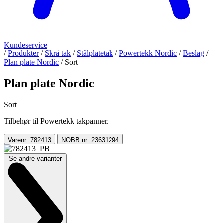
Kundeservice
/
Produkter
/
Skrå tak
/
Stålplatetak
/
Powertekk Nordic
/
Beslag
/
Plan plate Nordic
/
Sort
Plan plate Nordic
Sort
Tilbehør til Powertekk takpanner.
Varenr: 782413
NOBB nr: 23631294
Se andre varianter