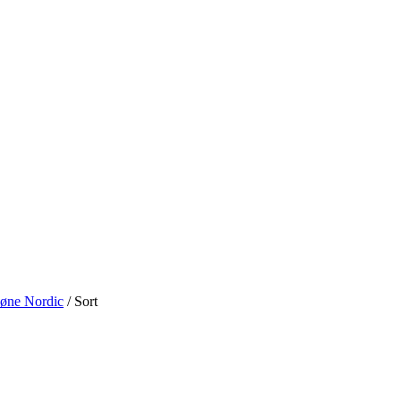
øne Nordic
/
Sort