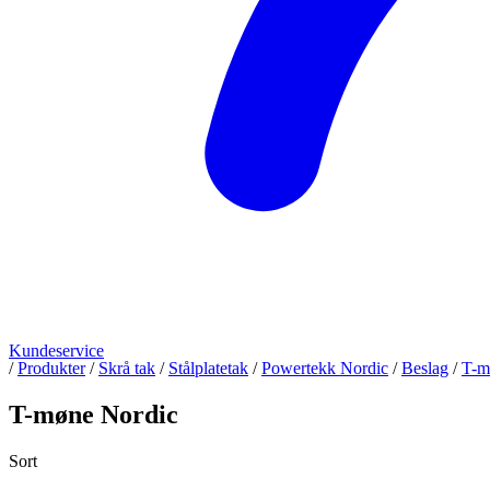
Kundeservice
/
Produkter
/
Skrå tak
/
Stålplatetak
/
Powertekk Nordic
/
Beslag
/
T-m
T-møne Nordic
Sort