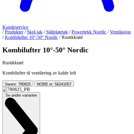
Kundeservice
/
Produkter
/
Skrå tak
/
Stålplatetak
/
Powertekk Nordic
/
Ventilasjon
/
Kombilufter 10°-50° Nordic
/
Rustikkrød
Kombilufter 10°-50° Nordic
Rustikkrød
Kombilufter til ventilering av kalde loft
Varenr: 780825
NOBB nr: 56241057
Se andre varianter