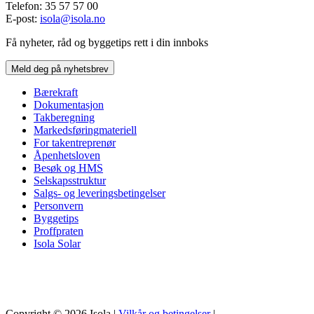
Telefon: 35 57 57 00
E-post:
isola@isola.no
Få nyheter, råd og byggetips rett i din innboks
Meld deg på nyhetsbrev
Bærekraft
Dokumentasjon
Takberegning
Markedsføringmateriell
For takentreprenør
Åpenhetsloven
Besøk og HMS
Selskapsstruktur
Salgs- og leveringsbetingelser
Personvern
Byggetips
Proffpraten
Isola Solar
Copyright © 2026 Isola |
Vilkår og betingelser
|