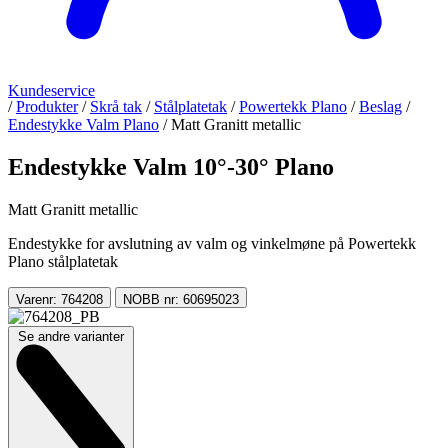
Kundeservice
/
Produkter
/
Skrå tak
/
Stålplatetak
/
Powertekk Plano
/
Beslag
/
Endestykke Valm Plano
/
Matt Granitt metallic
Endestykke Valm 10°-30° Plano
Matt Granitt metallic
Endestykke for avslutning av valm og vinkelmøne på Powertekk
Plano stålplatetak
Varenr: 764208
NOBB nr: 60695023
Se andre varianter