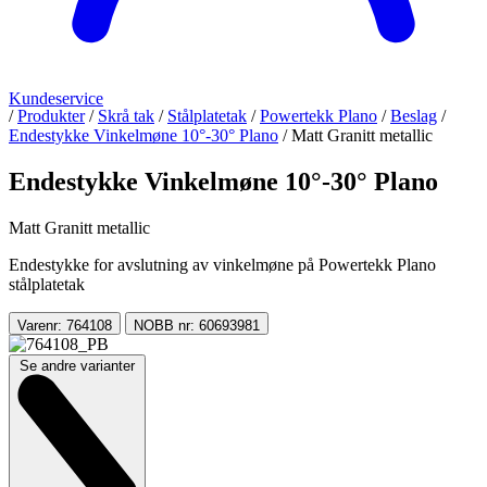
Kundeservice
/
Produkter
/
Skrå tak
/
Stålplatetak
/
Powertekk Plano
/
Beslag
/
Endestykke Vinkelmøne 10°-30° Plano
/
Matt Granitt metallic
Endestykke Vinkelmøne 10°-30° Plano
Matt Granitt metallic
Endestykke for avslutning av vinkelmøne på Powertekk Plano
stålplatetak
Varenr: 764108
NOBB nr: 60693981
Se andre varianter