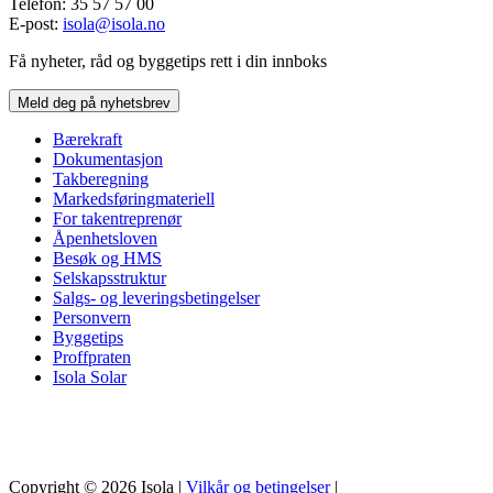
Telefon: 35 57 57 00
E-post:
isola@isola.no
Få nyheter, råd og byggetips rett i din innboks
Meld deg på nyhetsbrev
Bærekraft
Dokumentasjon
Takberegning
Markedsføringmateriell
For takentreprenør
Åpenhetsloven
Besøk og HMS
Selskapsstruktur
Salgs- og leveringsbetingelser
Personvern
Byggetips
Proffpraten
Isola Solar
Copyright © 2026 Isola |
Vilkår og betingelser
|