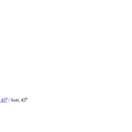
 45⁰
/
Sort, 45⁰