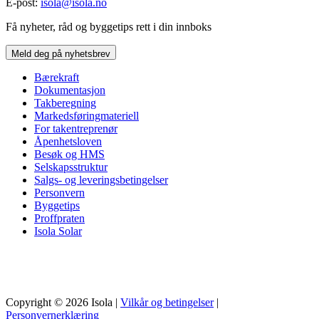
E-post:
isola@isola.no
Få nyheter, råd og byggetips rett i din innboks
Meld deg på nyhetsbrev
Bærekraft
Dokumentasjon
Takberegning
Markedsføringmateriell
For takentreprenør
Åpenhetsloven
Besøk og HMS
Selskapsstruktur
Salgs- og leveringsbetingelser
Personvern
Byggetips
Proffpraten
Isola Solar
Copyright © 2026 Isola |
Vilkår og betingelser
|
Personvernerklæring