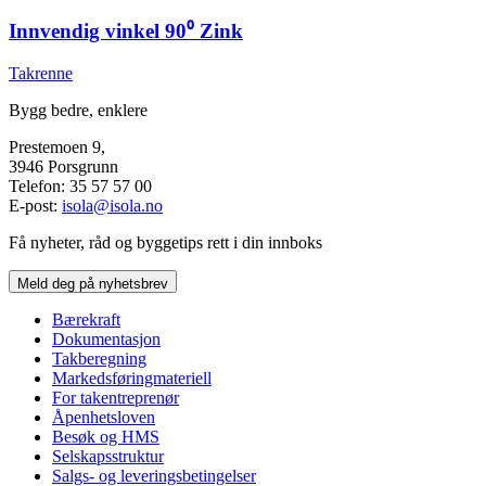
Innvendig vinkel 90⁰ Zink
Takrenne
Bygg bedre, enklere
Prestemoen 9,
3946 Porsgrunn
Telefon: 35 57 57 00
E-post:
isola@isola.no
Få nyheter, råd og byggetips rett i din innboks
Meld deg på nyhetsbrev
Bærekraft
Dokumentasjon
Takberegning
Markedsføringmateriell
For takentreprenør
Åpenhetsloven
Besøk og HMS
Selskapsstruktur
Salgs- og leveringsbetingelser