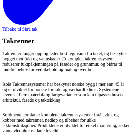
Tilbake til Skrå tak
Takrenner
Takrenner fanger opp og leder bort regnvann fra taket, og beskytter
bygget mot fukt og vannskader. Et komplett takrennesystem
reduserer fuktpåkjenningen på fasader og grunnmur, og bidrar til
mindre behov for vedlikehold og maling over tid.
Isola Takrennesystemer har beskyttet norske bygg i mer enn 45 år
og er utviklet for norske forhold og værhardt klima. Systemene
leveres i flere material- og fargevarianter som kan tilpasses husets
arkitektur, fasade og taktekking.
Sortimentet omfatter komplette takrennesystemer i stål, zink og
kobber med takrenner, nedløp og tilbehør for ulike
takkonstruksjoner. Produktene er utviklet for enkel montering, sikker
vannavledning og lang levetid.