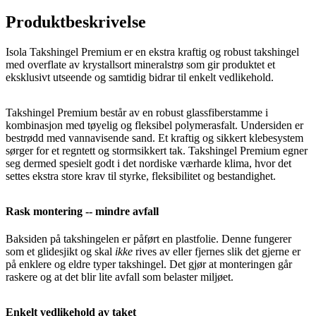
Produktbeskrivelse
Isola Takshingel Premium er en ekstra kraftig og robust takshingel
med overflate av krystallsort mineralstrø som gir produktet et
eksklusivt utseende og samtidig bidrar til enkelt vedlikehold.
Takshingel Premium består av en robust glassfiberstamme i
kombinasjon med tøyelig og fleksibel polymerasfalt. Undersiden er
bestrødd med vannavisende sand. Et kraftig og sikkert klebesystem
sørger for et regntett og stormsikkert tak. Takshingel Premium egner
seg dermed spesielt godt i det nordiske værharde klima, hvor det
settes ekstra store krav til styrke, fleksibilitet og bestandighet.
Rask montering -- mindre avfall
Baksiden på takshingelen er påført en plastfolie. Denne fungerer
som et glidesjikt og skal
ikke
rives av eller fjernes slik det gjerne er
på enklere og eldre typer takshingel. Det gjør at monteringen går
raskere og at det blir lite avfall som belaster miljøet.
Enkelt vedlikehold av taket