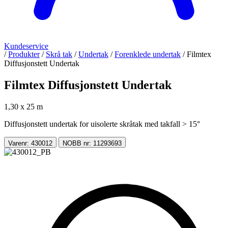
Kundeservice
/
Produkter
/
Skrå tak
/
Undertak
/
Forenklede undertak
/
Filmtex
Diffusjonstett Undertak
Filmtex Diffusjonstett Undertak
1,30 x 25 m
Diffusjonstett undertak for uisolerte skråtak med takfall > 15°
Varenr: 430012
NOBB nr: 11293693