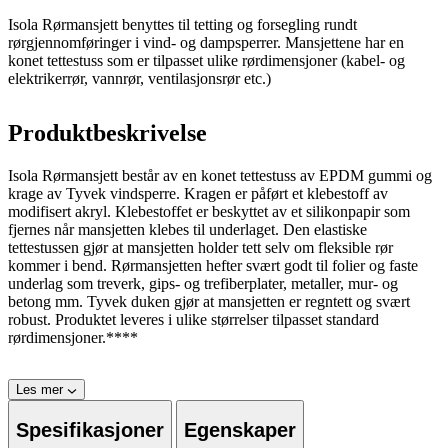
Isola Rørmansjett benyttes til tetting og forsegling rundt
rørgjennomføringer i vind- og dampsperrer. Mansjettene har en
konet tettestuss som er tilpasset ulike rørdimensjoner (kabel- og
elektrikerrør, vannrør, ventilasjonsrør etc.)
Produktbeskrivelse
Isola Rørmansjett består av en konet tettestuss av EPDM gummi og
krage av Tyvek vindsperre. Kragen er påført et klebestoff av
modifisert akryl. Klebestoffet er beskyttet av et silikonpapir som
fjernes når mansjetten klebes til underlaget. Den elastiske
tettestussen gjør at mansjetten holder tett selv om fleksible rør
kommer i bend. Rørmansjetten hefter svært godt til folier og faste
underlag som treverk, gips- og trefiberplater, metaller, mur- og
betong mm. Tyvek duken gjør at mansjetten er regntett og svært
robust. Produktet leveres i ulike størrelser tilpasset standard
rørdimensjoner.****
Les mer
Spesifikasjoner
Egenskaper