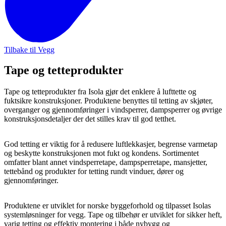
Tilbake til Vegg
Tape og tetteprodukter
Tape og tetteprodukter fra Isola gjør det enklere å lufttette og
fuktsikre konstruksjoner. Produktene benyttes til tetting av skjøter,
overganger og gjennomføringer i vindsperrer, dampsperrer og øvrige
konstruksjonsdetaljer der det stilles krav til god tetthet.
God tetting er viktig for å redusere luftlekkasjer, begrense varmetap
og beskytte konstruksjonen mot fukt og kondens. Sortimentet
omfatter blant annet vindsperretape, dampsperretape, mansjetter,
tettebånd og produkter for tetting rundt vinduer, dører og
gjennomføringer.
Produktene er utviklet for norske byggeforhold og tilpasset Isolas
systemløsninger for vegg. Tape og tilbehør er utviklet for sikker heft,
varig tetting og effektiv montering i både nybygg og