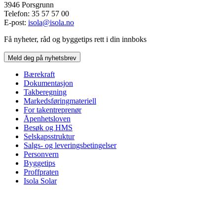
3946 Porsgrunn
Telefon: 35 57 57 00
E-post:
isola@isola.no
Få nyheter, råd og byggetips rett i din innboks
Meld deg på nyhetsbrev
Bærekraft
Dokumentasjon
Takberegning
Markedsføringmateriell
For takentreprenør
Åpenhetsloven
Besøk og HMS
Selskapsstruktur
Salgs- og leveringsbetingelser
Personvern
Byggetips
Proffpraten
Isola Solar