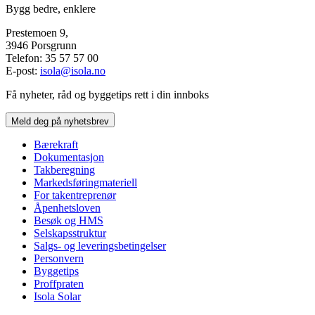
Bygg bedre, enklere
Prestemoen 9,
3946 Porsgrunn
Telefon: 35 57 57 00
E-post:
isola@isola.no
Få nyheter, råd og byggetips rett i din innboks
Meld deg på nyhetsbrev
Bærekraft
Dokumentasjon
Takberegning
Markedsføringmateriell
For takentreprenør
Åpenhetsloven
Besøk og HMS
Selskapsstruktur
Salgs- og leveringsbetingelser
Personvern
Byggetips
Proffpraten
Isola Solar