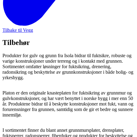
Tilbake til Vegg
Tilbehør
Produkter for gulv og grunn fra Isola bidrar til fuktsikre, robuste og
varige konstruksjoner under terreng og i kontakt med grunnen.
Sortimentet omfatter løsninger for fuktsikring, drenering,
radonsikring og beskyttelse av grunnkonstruksjoner i både bolig- og
yrkesbygg.
Platon er den originale knasteplaten for fuktsikring av grunnmur og
gulvkonstruksjoner, og har vært benyttet i norske bygg i mer enn 50
år. Produktene bidrar til å beskytte konstruksjoner mot fukt, vann og
forurensninger fra grunnen, samtidig som de gir et bedre og sunnere
innemiljø.
I sortimentet finner du blant annet grunnmursplater, drensplater,
fuktsperrer, radonsperrer, fiberduker og produkter for beskyttelse og