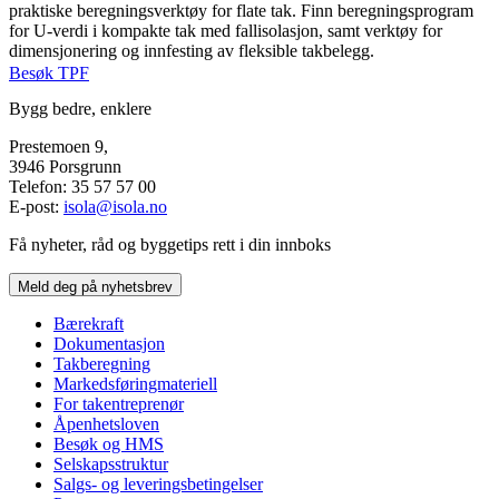
praktiske beregningsverktøy for flate tak. Finn beregningsprogram
for U-verdi i kompakte tak med fallisolasjon, samt verktøy for
dimensjonering og innfesting av fleksible takbelegg.
Besøk TPF
Bygg bedre, enklere
Prestemoen 9,
3946 Porsgrunn
Telefon: 35 57 57 00
E-post:
isola@isola.no
Få nyheter, råd og byggetips rett i din innboks
Meld deg på nyhetsbrev
Bærekraft
Dokumentasjon
Takberegning
Markedsføringmateriell
For takentreprenør
Åpenhetsloven
Besøk og HMS
Selskapsstruktur
Salgs- og leveringsbetingelser