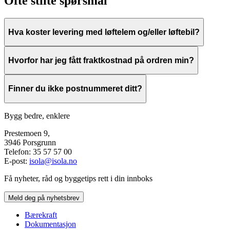
Ofte stilte spørsmål
Hva koster levering med løftelem og/eller løftebil?
Tillegg for levering med løftelem er kr 500 pr. levering. Dette må avkla
Hvorfor har jeg fått fraktkostnad på ordren min?
Pris for levering med løftebil eller annen spesiallevering avhenger av 
Frakt beregnes ut fra blant annet ordrestørrelse, leveringsadresse, leve
Finner du ikke postnummeret ditt?
Transportplanen inneholder foreløpig ikke alle postnumre. Dersom post
Bygg bedre, enklere
kundesenteret
informere om leveringsmuligheter, neste utlastningsdag 
Prestemoen 9,
3946 Porsgrunn
Telefon: 35 57 57 00
E-post:
isola@isola.no
Få nyheter, råd og byggetips rett i din innboks
Meld deg på nyhetsbrev
Bærekraft
Dokumentasjon