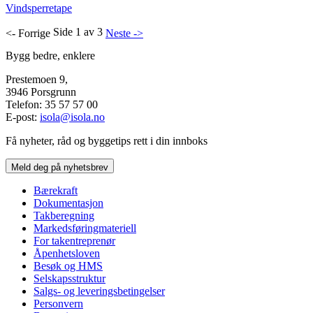
Vindsperretape
Side 1 av 3
<- Forrige
Neste ->
Bygg bedre, enklere
Prestemoen 9,
3946 Porsgrunn
Telefon: 35 57 57 00
E-post:
isola@isola.no
Få nyheter, råd og byggetips rett i din innboks
Meld deg på nyhetsbrev
Bærekraft
Dokumentasjon
Takberegning
Markedsføringmateriell
For takentreprenør
Åpenhetsloven
Besøk og HMS
Selskapsstruktur
Salgs- og leveringsbetingelser
Personvern