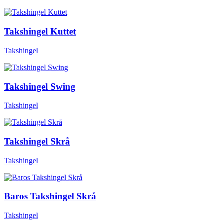
Takshingel Kuttet
Takshingel
Takshingel Swing
Takshingel
Takshingel Skrå
Takshingel
Baros Takshingel Skrå
Takshingel