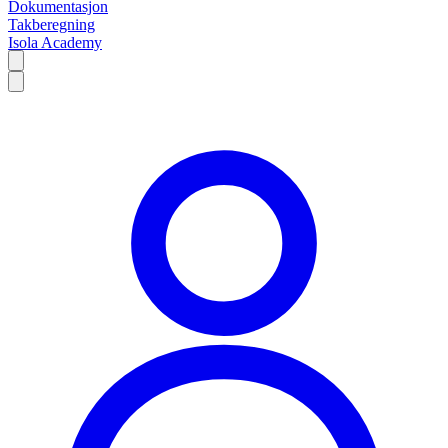
Dokumentasjon
Takberegning
Isola Academy