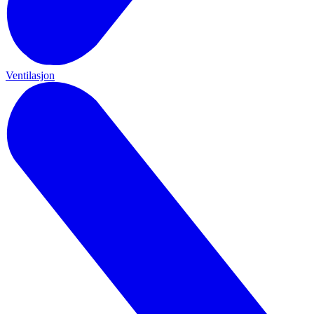
Ventilasjon