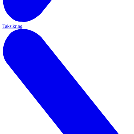
Taksikring