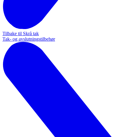
Tilbake til Skrå tak
Tak- og avslutningstilbehør