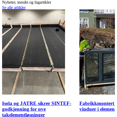
Nyheter, innsikt og fagartikler
Se alle artikler
Isola og JATRE sikrer SINTEF-
Fabrikkmontert t
godkjenning for nye
vinduer i elemen
takelementløsninger