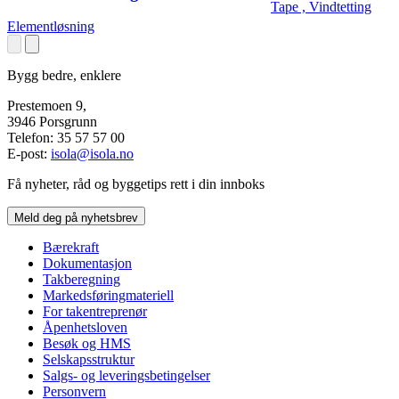
Tape , Vindtetting
Elementløsning
Bygg bedre, enklere
Prestemoen 9,
3946 Porsgrunn
Telefon: 35 57 57 00
E-post:
isola@isola.no
Få nyheter, råd og byggetips rett i din innboks
Meld deg på nyhetsbrev
Bærekraft
Dokumentasjon
Takberegning
Markedsføringmateriell
For takentreprenør
Åpenhetsloven
Besøk og HMS
Selskapsstruktur
Salgs- og leveringsbetingelser
Personvern