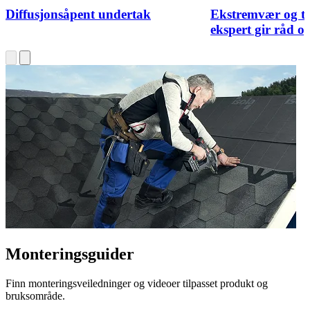
Diffusjonsåpent undertak
Ekstremvær og t
ekspert gir råd og
Monteringsguider
Finn monteringsveiledninger og videoer tilpasset produkt og
bruksområde.