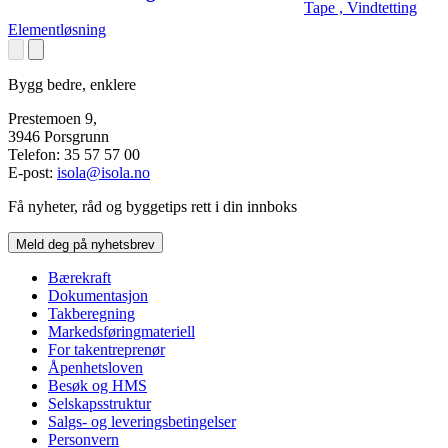
Tape , Vindtetting
Elementløsning
Bygg bedre, enklere
Prestemoen 9,
3946 Porsgrunn
Telefon: 35 57 57 00
E-post:
isola@isola.no
Få nyheter, råd og byggetips rett i din innboks
Meld deg på nyhetsbrev
Bærekraft
Dokumentasjon
Takberegning
Markedsføringmateriell
For takentreprenør
Åpenhetsloven
Besøk og HMS
Selskapsstruktur
Salgs- og leveringsbetingelser
Personvern