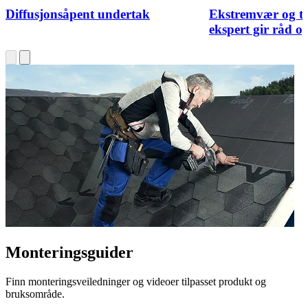
Diffusjonsåpent undertak
Ekstremvær og t
ekspert gir råd og
Monteringsguider
Finn monteringsveiledninger og videoer tilpasset produkt og
bruksområde.