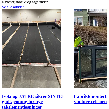
Nyheter, innsikt og fagartikler
Se alle artikler
Isola og JATRE sikrer SINTEF-
Fabrikkmontert t
godkjenning for nye
vinduer i elemen
takelementløsninger