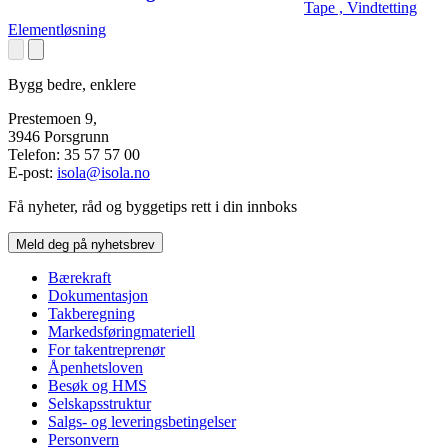
Tape , Vindtetting
Elementløsning
Bygg bedre, enklere
Prestemoen 9,
3946 Porsgrunn
Telefon: 35 57 57 00
E-post:
isola@isola.no
Få nyheter, råd og byggetips rett i din innboks
Meld deg på nyhetsbrev
Bærekraft
Dokumentasjon
Takberegning
Markedsføringmateriell
For takentreprenør
Åpenhetsloven
Besøk og HMS
Selskapsstruktur
Salgs- og leveringsbetingelser
Personvern