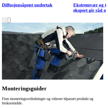
Diffusjonsåpent undertak
Ekstremvær og t
ekspert gir råd og
Monteringsguider
Finn monteringsveiledninger og videoer tilpasset produkt og
bruksområde.