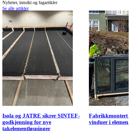
Nyheter, innsikt og fagartikler
Se alle artikler
Isola og JATRE sikrer SINTEF-
Fabrikkmontert t
godkjenning for nye
vinduer i elemen
takelementløsninger