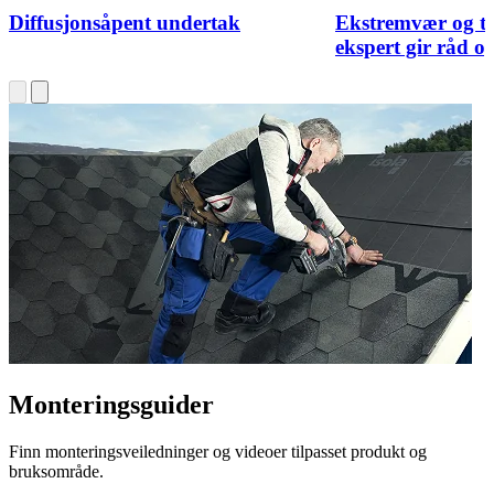
Diffusjonsåpent undertak
Ekstremvær og t
ekspert gir råd og
Monteringsguider
Finn monteringsveiledninger og videoer tilpasset produkt og
bruksområde.