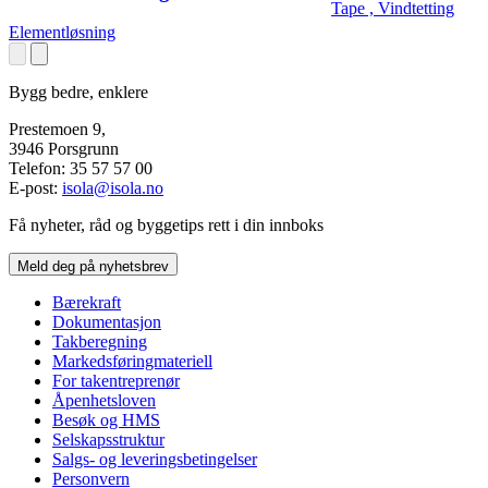
Tape , Vindtetting
Elementløsning
Bygg bedre, enklere
Prestemoen 9,
3946 Porsgrunn
Telefon: 35 57 57 00
E-post:
isola@isola.no
Få nyheter, råd og byggetips rett i din innboks
Meld deg på nyhetsbrev
Bærekraft
Dokumentasjon
Takberegning
Markedsføringmateriell
For takentreprenør
Åpenhetsloven
Besøk og HMS
Selskapsstruktur
Salgs- og leveringsbetingelser
Personvern