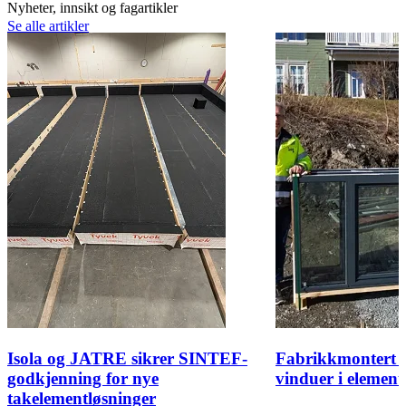
Nyheter, innsikt og fagartikler
Se alle artikler
Isola og JATRE sikrer SINTEF-
Fabrikkmontert t
godkjenning for nye
vinduer i elemen
takelementløsninger