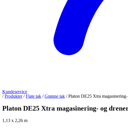
Kundeservice
/
Produkter
/
Flate tak
/
Grønne tak
/
Platon DE25 Xtra magasinering- 
Platon DE25 Xtra magasinering- og drener
1,13 x 2,26 m