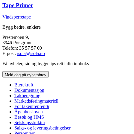
Tape Primer
Vindsperretape
Bygg bedre, enklere
Prestemoen 9,
3946 Porsgrunn
Telefon: 35 57 57 00
E-post:
isola@isola.no
Få nyheter, råd og byggetips rett i din innboks
Meld deg på nyhetsbrev
Bærekraft
Dokumentasjon
Takberegning
Markedsføringmateriell
For takentreprenør
Åpenhetsloven
Besøk og HMS
Selskapsstruktur
Salgs- og leveringsbetingelser
Personvern