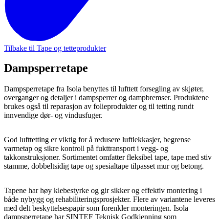
Tilbake til Tape og tetteprodukter
Dampsperretape
Dampsperretape fra Isola benyttes til lufttett forsegling av skjøter,
overganger og detaljer i dampsperrer og dampbremser. Produktene
brukes også til reparasjon av folieprodukter og til tetting rundt
innvendige dør- og vindusfuger.
God lufttetting er viktig for å redusere luftlekkasjer, begrense
varmetap og sikre kontroll på fukttransport i vegg- og
takkonstruksjoner. Sortimentet omfatter fleksibel tape, tape med stiv
stamme, dobbeltsidig tape og spesialtape tilpasset mur og betong.
Tapene har høy klebestyrke og gir sikker og effektiv montering i
både nybygg og rehabiliteringsprosjekter. Flere av variantene leveres
med delt beskyttelsespapir som forenkler monteringen. Isola
dampsperretape har SINTEF Teknisk Godkjenning som