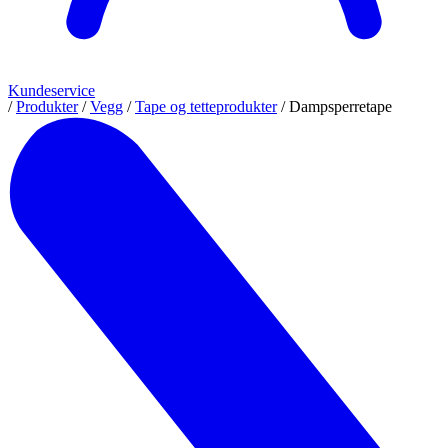
Kundeservice
/
Produkter
/
Vegg
/
Tape og tetteprodukter
/
Dampsperretape