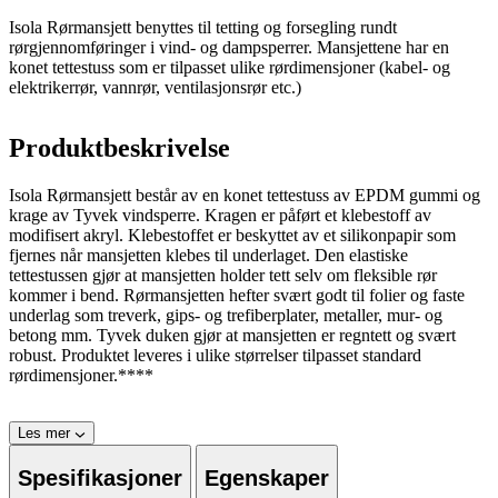
Isola Rørmansjett benyttes til tetting og forsegling rundt
rørgjennomføringer i vind- og dampsperrer. Mansjettene har en
konet tettestuss som er tilpasset ulike rørdimensjoner (kabel- og
elektrikerrør, vannrør, ventilasjonsrør etc.)
Produktbeskrivelse
Isola Rørmansjett består av en konet tettestuss av EPDM gummi og
krage av Tyvek vindsperre. Kragen er påført et klebestoff av
modifisert akryl. Klebestoffet er beskyttet av et silikonpapir som
fjernes når mansjetten klebes til underlaget. Den elastiske
tettestussen gjør at mansjetten holder tett selv om fleksible rør
kommer i bend. Rørmansjetten hefter svært godt til folier og faste
underlag som treverk, gips- og trefiberplater, metaller, mur- og
betong mm. Tyvek duken gjør at mansjetten er regntett og svært
robust. Produktet leveres i ulike størrelser tilpasset standard
rørdimensjoner.****
Les mer
Spesifikasjoner
Egenskaper