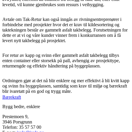
levetid, vil kunne gjenbrukes som ressurs i veibygging.
Avtale om Tak-Retur kan også inngås av rivningsentreprenører i
forbindelse med prosjekter hvor det er krav til kildesortering og
taktekningen består av gammelt asfalt takbelegg. Forutsetningen for
dette er at vi og våre kunder vinner frem i konkurransen om å få
levert nytt takbelegg på prosjektet.
For retur av kapp og svinn eller gammelt asfalt takbelegg tilbys
enten container eller storsekk på pall, avhengig av prosjekttype,
returmengde og effektiv håndtering på byggeplassen.
Ordningen gjør at det nå blir enklere og mer effektivt å bli kvitt kapp
og svinn fra byggeplassen, samtidig som krav til miljø og bærekraft
blir ivaretatt på en god og trygg måte.
Bærekraft
Bygg bedre, enklere
Prestemoen 9,
3946 Porsgrunn
Telefon: 35 57 57 00