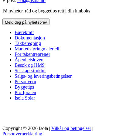
E-post:
isola@isola.no
Få nyheter, råd og byggetips rett i din innboks
Meld deg på nyhetsbrev
Bærekraft
Dokumentasjon
Takberegning
Markedsføringmateriell
For takentreprenør
Åpenhetsloven
Besøk og HMS
Selskapsstruktur
Salgs- og leveringsbetingelser
Personvern
Byggetips
Proffpraten
Isola Solar
Copyright © 2026 Isola |
Vilkår og betingelser
|
Personvernerklæring