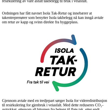
resirkulering av våre asfalt takbelegg til bruk i veiasfalt.
Ordningen har fått navnet Isola Tak-Retur og innebærer at
takentreprenører som benytter Isola takbelegg nå kan inngå avtale
om retur av kapp og svinn direkte fra byggeplass.
Gjennom avtale med en tredjepart sørger Isola for videredistribusjon
til resirkulering for gjenbruk i veiasfalt. Med dette reduseres CO₂-
avtrykket, ettersom all bitumen fra belegg til flate tak, etter endt