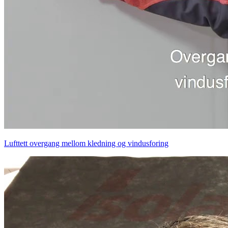
Lufttett overgang mellom kledning og vindusforing