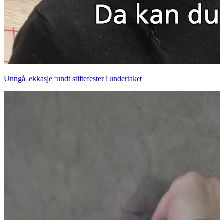
Unngå lekkasje rundt stiftefester i undertaket