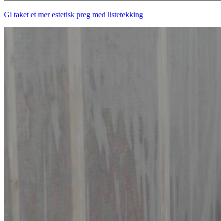
Gi taket et mer estetisk preg med listetekking