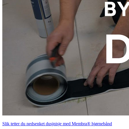
Slik tetter du nedsenket dusjnisje med Membra® hjørnebånd