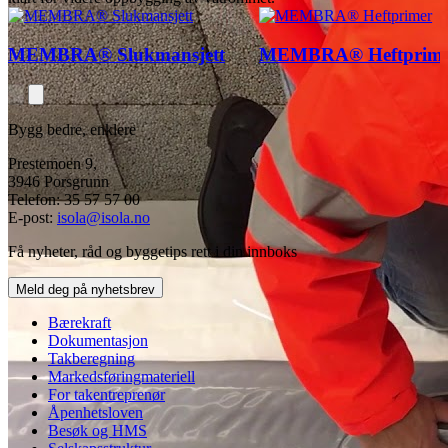
MEMBRA® Slukmansjett
MEMBRA® Heftprime
Bygg bedre, enklere
Prestemoen 9,
3946 Porsgrunn
Telefon: 35 57 57 00
E-post:
isola@isola.no
Få nyheter, råd og byggetips rett i din innboks
Meld deg på nyhetsbrev
Bærekraft
Dokumentasjon
Takberegning
Markedsføringmateriell
For takentreprenør
Åpenhetsloven
Besøk og HMS