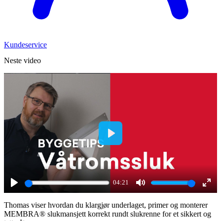
Kundeservice
Neste video
Play
04:21
Play
Mute
Ente
Thomas viser hvordan du klargjør underlaget, primer og monterer
full
MEMBRA® slukmansjett korrekt rundt slukrenne for et sikkert og