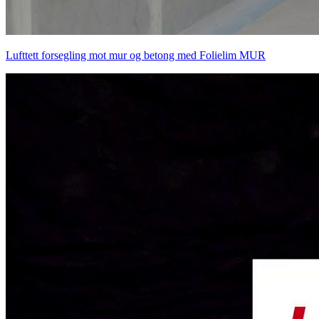
Lufttett forsegling mot mur og betong med Folielim MUR