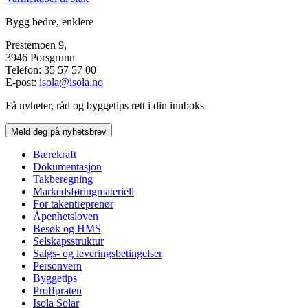
Bygg bedre, enklere
Prestemoen 9,
3946 Porsgrunn
Telefon: 35 57 57 00
E-post:
isola@isola.no
Få nyheter, råd og byggetips rett i din innboks
Meld deg på nyhetsbrev
Bærekraft
Dokumentasjon
Takberegning
Markedsføringmateriell
For takentreprenør
Åpenhetsloven
Besøk og HMS
Selskapsstruktur
Salgs- og leveringsbetingelser
Personvern
Byggetips
Proffpraten
Isola Solar