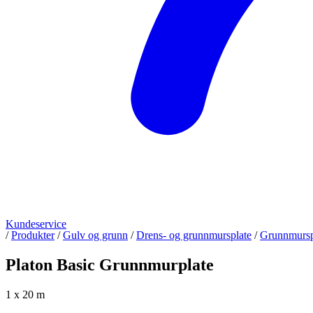
Kundeservice
/
Produkter
/
Gulv og grunn
/
Drens- og grunnmursplate
/
Grunnmursp
Platon Basic Grunnmurplate
1 x 20 m