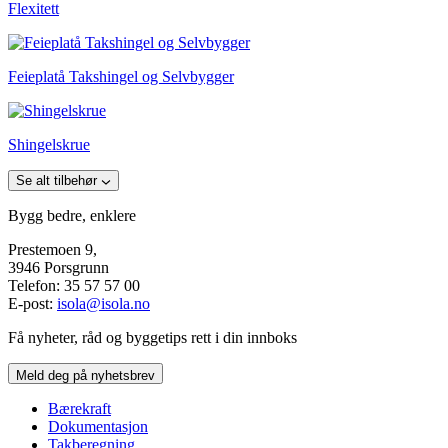
Flexitett
Feieplatå Takshingel og Selvbygger
Shingelskrue
Se alt tilbehør
Bygg bedre, enklere
Prestemoen 9,
3946 Porsgrunn
Telefon: 35 57 57 00
E-post:
isola@isola.no
Få nyheter, råd og byggetips rett i din innboks
Meld deg på nyhetsbrev
Bærekraft
Dokumentasjon
Takberegning