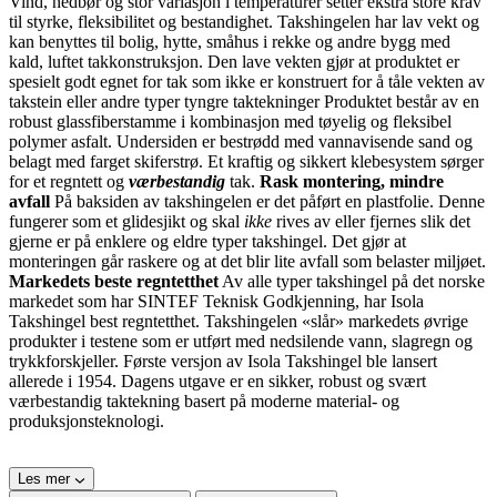
Vind, nedbør og stor variasjon i temperaturer setter ekstra store krav
til styrke, fleksibilitet og bestandighet. Takshingelen har lav vekt og
kan benyttes til bolig, hytte, småhus i rekke og andre bygg med
kald, luftet takkonstruksjon. Den lave vekten gjør at produktet er
spesielt godt egnet for tak som ikke er konstruert for å tåle vekten av
takstein eller andre typer tyngre taktekninger Produktet består av en
robust glassfiberstamme i kombinasjon med tøyelig og fleksibel
polymer asfalt. Undersiden er bestrødd med vannavisende sand og
belagt med farget skiferstrø. Et kraftig og sikkert klebesystem sørger
for et regntett og
værbestandig
tak.
Rask montering, mindre
avfall
På baksiden av takshingelen er det påført en plastfolie. Denne
fungerer som et glidesjikt og skal
ikke
rives av eller fjernes slik det
gjerne er på enklere og eldre typer takshingel. Det gjør at
monteringen går raskere og at det blir lite avfall som belaster miljøet.
Markedets beste regntetthet
Av alle typer takshingel på det norske
markedet som har SINTEF Teknisk Godkjenning, har Isola
Takshingel best regntetthet. Takshingelen «slår» markedets øvrige
produkter i testene som er utført med nedsilende vann, slagregn og
trykkforskjeller. Første versjon av Isola Takshingel ble lansert
allerede i 1954. Dagens utgave er en sikker, robust og svært
værbestandig taktekning basert på moderne material- og
produksjonsteknologi.
Les mer