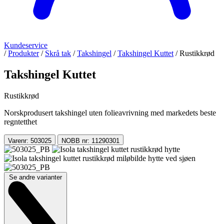
Kundeservice
/
Produkter
/
Skrå tak
/
Takshingel
/
Takshingel Kuttet
/
Rustikkrød
Takshingel Kuttet
Rustikkrød
Norskprodusert takshingel uten folieavrivning med markedets beste
regntetthet
Varenr: 503025
NOBB nr: 11290301
Se andre varianter