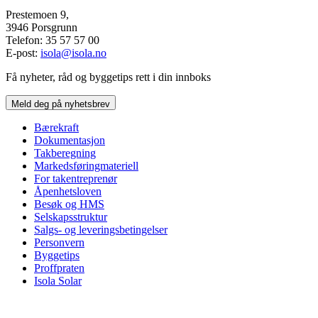
Prestemoen 9,
3946 Porsgrunn
Telefon: 35 57 57 00
E-post:
isola@isola.no
Få nyheter, råd og byggetips rett i din innboks
Meld deg på nyhetsbrev
Bærekraft
Dokumentasjon
Takberegning
Markedsføringmateriell
For takentreprenør
Åpenhetsloven
Besøk og HMS
Selskapsstruktur
Salgs- og leveringsbetingelser
Personvern
Byggetips
Proffpraten
Isola Solar