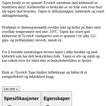
Tapen består av en spunnet Tyvek® membran med klebestoff av
modifisert akryl. Klebestoffet er beskyttet av en folie som rives bort
når tapen skal benyttes. Tapen er diffusjonsåpen, klebesterk og svært
aldringsbestandig.
Produktet er dimensjonsstabilt ovenfor fukt og hefter på flater med
overflate temperaturer ned mot -10°C. Tapen har svært god
klebeevne til Tyvek® vindsperrer som er spunnet i ett sjikt, GU
gips- og trefiberplater, treverk, metall etc.
For å forenkle monteringen leveres tapen i ulike bredder og med
klebefelt som har delt beskyttelses-folie. Tapen er stiv og stabil og
kan enkelt rives for hånd etter at beskyttelsesfolien er fjernet.
Bruk av Tyvek® Tape hindrer luftlekkasje og bidrar til et
energieffektivt og fuktsikkert bygg.
Les mer
Spesifikasjoner
Egenskaper