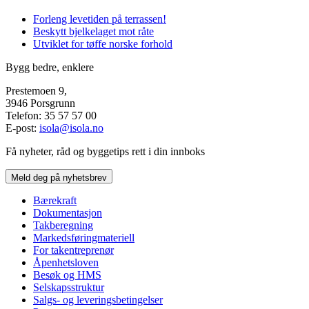
Forleng levetiden på terrassen!
Beskytt bjelkelaget mot råte
Utviklet for tøffe norske forhold
Bygg bedre, enklere
Prestemoen 9,
3946 Porsgrunn
Telefon: 35 57 57 00
E-post:
isola@isola.no
Få nyheter, råd og byggetips rett i din innboks
Meld deg på nyhetsbrev
Bærekraft
Dokumentasjon
Takberegning
Markedsføringmateriell
For takentreprenør
Åpenhetsloven
Besøk og HMS
Selskapsstruktur
Salgs- og leveringsbetingelser