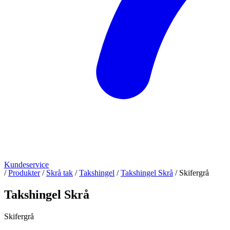
Kundeservice
/
Produkter
/
Skrå tak
/
Takshingel
/
Takshingel Skrå
/
Skifergrå
Takshingel Skrå
Skifergrå