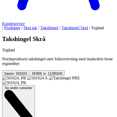
Kundeservice
/
Produkter
/
Skrå tak
/
Takshingel
/
Takshingel Skrå
/
Teglrød
Takshingel Skrå
Teglrød
Norskprodusert takshingel uten folieavrivning med markedets beste
regntetthet
Varenr: 501024
NOBB nr: 11290244
Se andre varianter