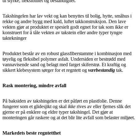
til styrke, fleksibilitet og bestandighet.
Takshingelen har lav vekt og kan benyttes til bolig, hytte, småhus i
rekke og andre bygg med kald, luftet takkonstruksjon. Den lave
vekten gjør at produktet er spesielt godt egnet for tak som ikke er
konstruert for å tåle vekten av takstein eller andre typer tyngre
taktekninger
Produktet består av en robust glassfiberstamme i kombinasjon med
tøyelig og fleksibel polymer asfalt. Undersiden er bestrødd med
vannavisende sand og belagt med farget skiferstrø. Et kraftig og
sikkert klebesystem sørger for et regntett og
værbestandig
tak.
Rask montering, mindre avfall
På baksiden av takshingelen er det påført en plastfolie. Denne
fungerer som et glidesjikt og skal
ikke
rives av eller fjernes slik det
gjerne er på enklere og eldre typer takshingel. Det gjør at
monteringen går raskere og at det blir lite avfall som belaster miljøet.
Markedets beste regntetthet