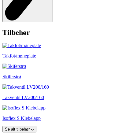
Tilbehør
Takfot/møneplate
Skiferstrø
Takventil LV200/160
Isoflex S Klebelapp
Se alt tilbehør