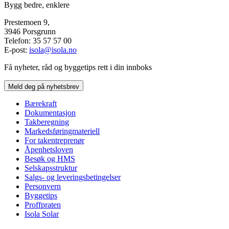
Bygg bedre, enklere
Prestemoen 9,
3946 Porsgrunn
Telefon: 35 57 57 00
E-post:
isola@isola.no
Få nyheter, råd og byggetips rett i din innboks
Meld deg på nyhetsbrev
Bærekraft
Dokumentasjon
Takberegning
Markedsføringmateriell
For takentreprenør
Åpenhetsloven
Besøk og HMS
Selskapsstruktur
Salgs- og leveringsbetingelser
Personvern
Byggetips
Proffpraten
Isola Solar