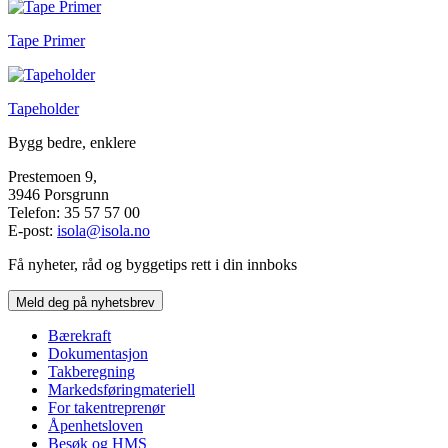
Tape Primer
Tapeholder
Bygg bedre, enklere
Prestemoen 9,
3946 Porsgrunn
Telefon: 35 57 57 00
E-post:
isola@isola.no
Få nyheter, råd og byggetips rett i din innboks
Meld deg på nyhetsbrev
Bærekraft
Dokumentasjon
Takberegning
Markedsføringmateriell
For takentreprenør
Åpenhetsloven
Besøk og HMS