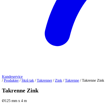
Kundeservice
/
Produkter
/
Skrå tak
/
Takrenner
/
Zink
/
Takrenne
/
Takrenne Zink
Takrenne Zink
Ø125 mm x 4 m